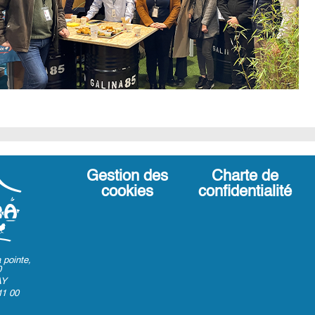
Gestion des
Charte de
cookies
confidentialité
 pointe,
0
AY
11 00