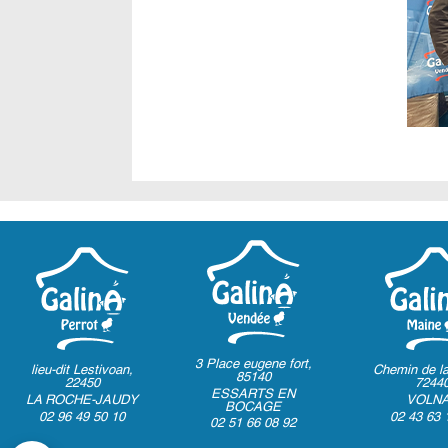
3 Place eugene fort,
lieu-dit Lestivoan,
Chemin de la
85140
22450
7244
ESSARTS EN
LA ROCHE-JAUDY
VOLN
BOCAGE
02 96 49 50 10
02 43 63 
02 51 66 08 92