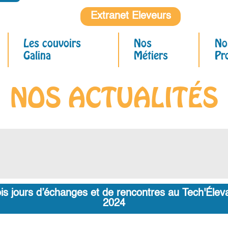
urer
 des
Extranet Eleveurs
is à
ente
sant
t la
Les couvoirs
Nos
No
 de
 bon
Galina
Métiers
Pr
NOS ACTUALITÉS
ois jours d’échanges et de rencontres au Tech'Élev
2024